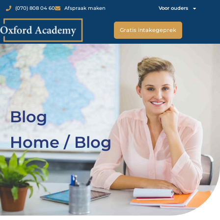
Voor ouders
(070) 808 04 60
Afspraak maken
Gratis intakegeprek
Blog
Home / Blog