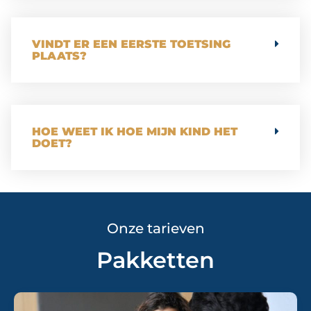
VINDT ER EEN EERSTE TOETSING
PLAATS?
HOE WEET IK HOE MIJN KIND HET
DOET?
Onze tarieven
Pakketten