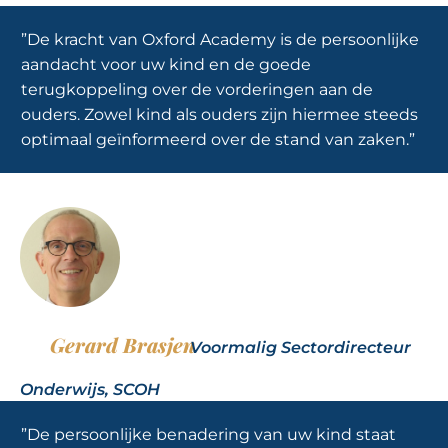
”De kracht van Oxford Academy is de persoonlijke
aandacht voor uw kind en de goede
terugkoppeling over de vorderingen aan de
ouders. Zowel kind als ouders zijn hiermee steeds
optimaal geïnformeerd over de stand van zaken.”
Gerard Brasjen
Voormalig Sectordirecteur
Onderwijs, SCOH
”De persoonlijke benadering van uw kind staat