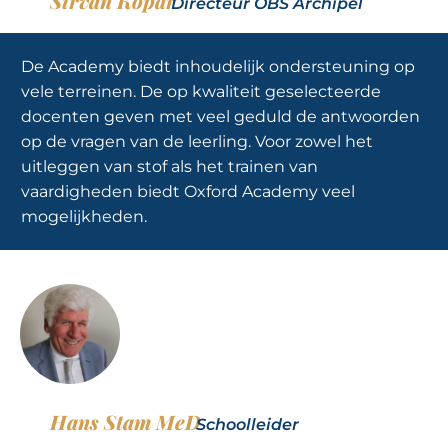
Sirvan Kopar
Directeur OBS Archipel
De Academy biedt inhoudelijk ondersteuning op
vele terreinen. De op kwaliteit geselecteerde
docenten geven met veel geduld de antwoorden
op de vragen van de leerling. Voor zowel het
uitleggen van stof als het trainen van
vaardigheden biedt Oxford Academy veel
mogelijkheden.
Hans Stam MeD
Schoolleider