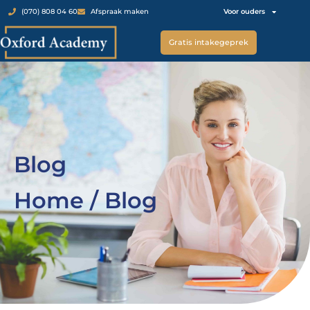
Voor ouders
(070) 808 04 60
Afspraak maken
Gratis intakegeprek
Blog
Home / Blog