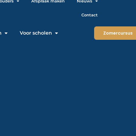
 ouders
Afspraak maken
Nieuws
Contact
n
Voor scholen
Zomercursus