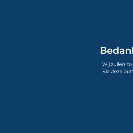
Bedank
Wij zullen z
Via deze but