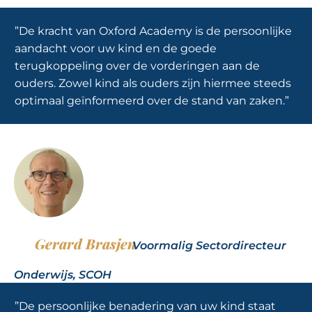
”De kracht van Oxford Academy is de persoonlijke
aandacht voor uw kind en de goede
terugkoppeling over de vorderingen aan de
ouders. Zowel kind als ouders zijn hiermee steeds
optimaal geïnformeerd over de stand van zaken.”
Gerard Brasjen
Voormalig Sectordirecteur
Onderwijs, SCOH
”De persoonlijke benadering van uw kind staat