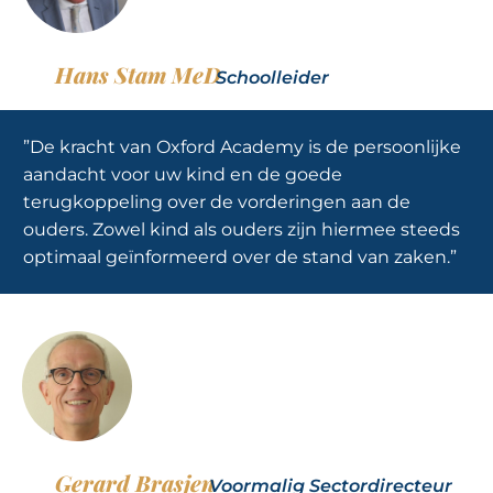
Hans Stam MeD
Schoolleider
”De kracht van Oxford Academy is de persoonlijke
aandacht voor uw kind en de goede
terugkoppeling over de vorderingen aan de
ouders. Zowel kind als ouders zijn hiermee steeds
optimaal geïnformeerd over de stand van zaken.”
Gerard Brasjen
Voormalig Sectordirecteur