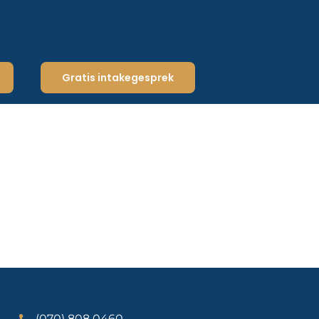
Gratis intakegesprek
(070) 808 0460