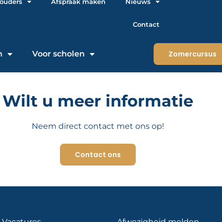
 ouders
Afspraak maken
Nieuws
Contact
n
Voor scholen
Zomercursus
Wilt u meer informatie
Neem direct contact met ons op!
Contact ons
Vacatures
Afwezigheid melden